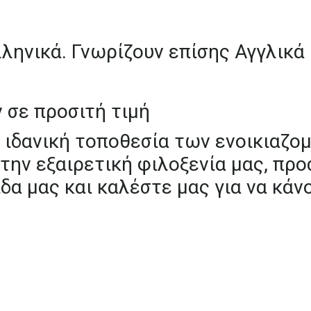
ληνικά.
Γνωρίζουν
επίσης
Αγγλικά
ν
σε
προσιτή
τιμή
ιδανική
τοποθεσία
των
ενοικιαζο
την
εξαιρετική
φιλοξενία
μας,
προ
ίδα
μας
και
καλέστε
μας
για
να
κάν