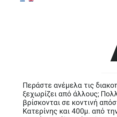
Περάστε
ανέμελα
τις
διακο
ξεχωρίζει
από
άλλους;
Πολ
βρίσκονται
σε
κοντινή
απόσ
Κατερίνης
και
400μ.
από
τη