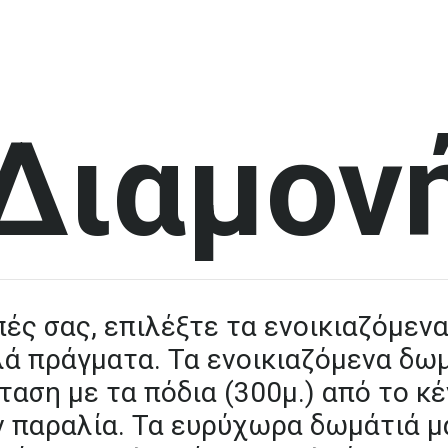
Διαμον
πές
σας,
επιλέξτε
τα
ενοικιαζόμεν
λά
πράγματα.
Τα
ενοικιαζόμενα
δωμ
ταση
με
τα
πόδια
(300μ.)
από
το
κέ
ν
παραλία.
Τα
ευρύχωρα
δωμάτιά
μ