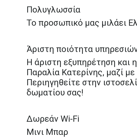
Πολυγλωσσία
Το
προσωπικό
μας
μιλάει
Ελ
Άριστη
ποιότητα
υπηρεσιώ
Η
άριστη
εξυπηρέτηση
και
η
Παραλία
Κατερίνης,
μαζί
με
Περιηγηθείτε
στην
ιστοσελ
δωματίου
σας!
Δωρεάν
Wi-Fi
Μινι
Μπαρ