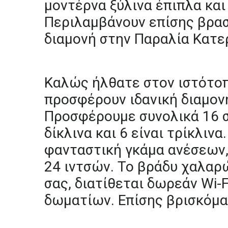
μοντέρνα
ξύλινα
έπιπλα
και
Περιλαμβάνουν
επίσης
βρασ
διαμονή
στην
Παραλία
Κατε
Καλώς
ήλθατε
στον
ιστότο
προσφέρουν
ιδανική
διαμον
Προσφέρουμε
συνολικά
16
δίκλινα
και
6
είναι
τρίκλινα.
φανταστική
γκάμα
ανέσεων
24
ιντσών.
Το
βράδυ
χαλαρ
σας,
διατίθεται
δωρεάν
Wi-F
δωματίων.
Επίσης
βρισκόμ