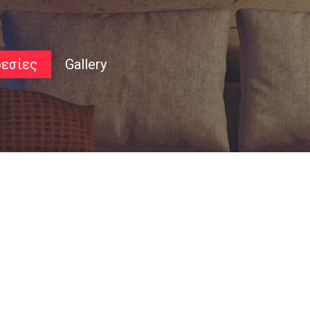
εσίες
Gallery
νή
χή
 για μας