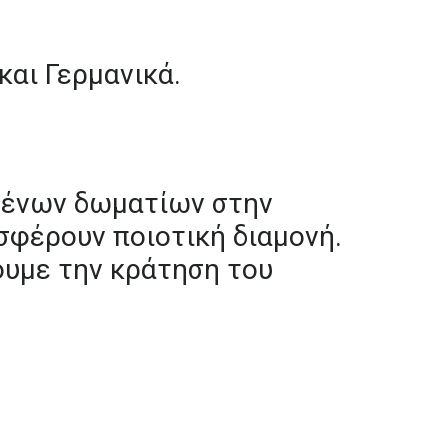
και
Γερμανικά.
μένων
δωματίων
στην
σφέρουν
ποιοτική
διαμονή.
ουμε
την
κράτηση
του