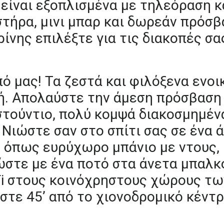
είναι
εξοπλισμένα
με
τηλεόραση
κ
τήρα,
μινι
μπαρ
και
δωρεάν
πρόσβ
ρίνης
επιλέξτε
για
τις
διακοπές
σα
πό
μας!
Τα
ζεστά
και
φιλόξενα
ενοι
ή.
Απολαύστε
την
άμεση
πρόσβαση
στούντιο,
πολύ
κομψά
διακοσμημέν
Νιώστε
σαν
στο
σπίτι
σας
σε
ένα
ά
,
όπως
ευρύχωρο
μπάνιο
με
ντους,
ώστε
με
ένα
ποτό
στα
άνετα
μπαλκ
i
στους
κοινόχρηστους
χώρους
τω
αστε
45’
από
το
χιονοδρομικό
κέντ