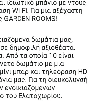
αι
ιδιωτικό
μπάνιο
με
ντους.
αση
Wi-Fi.
Για
μια
αξέχαστη
ς
GARDEN
ROOMS!
κιαζόμενα
δωμάτια
μας,
σε
δημοφιλή
αξιοθέατα.
α.
Από
τα
οποία
10
είναι
νετο
δωμάτιο
με
μια
μίνι
μπαρ
και
τηλεόραση
HD
όνια
μας.
Για
τη
διευκόλυνσή
ν
ενοικιαζόμενων
ρο
του
Ελατοχωρίου.