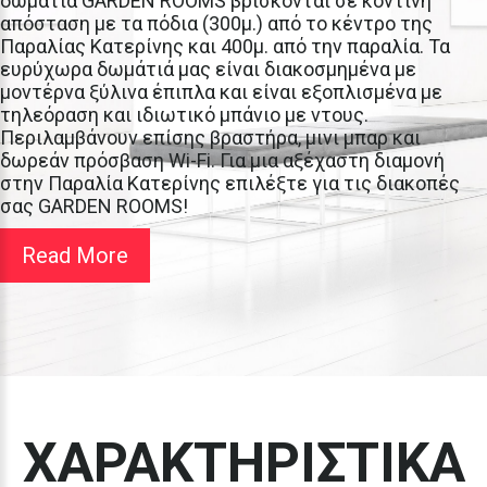
δωμάτια GARDEN
ROOMS
βρίσκονται
σε
κοντινή
απόσταση
με
τα
πόδια
(300μ.)
από
το
κέντρο
της
Παραλίας
Κατερίνης
και
400μ.
από
την
παραλία.
Τα
ευρύχωρα
δωμάτιά
μας
είναι
διακοσμημένα
με
μοντέρνα
ξύλινα
έπιπλα
και
είναι
εξοπλισμένα
με
τηλεόραση
και
ιδιωτικό
μπάνιο
με
ντους.
Περιλαμβάνουν
επίσης
βραστήρα,
μινι
μπαρ
και
δωρεάν
πρόσβαση
Wi-Fi.
Για
μια
αξέχαστη
διαμονή
στην
Παραλία
Κατερίνης
επιλέξτε
για
τις
διακοπές
σας
GARDEN
ROOMS!
Read More
ΧΑΡΑΚΤΗΡΙΣΤΙΚΑ