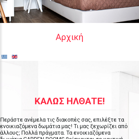
Αρχική
ΚΑΛΏΣ
ΉΛΘΑΤΕ!
Περάστε
ανέμελα τις
διακοπές
σας,
επιλέξτε
τα
ενοικιαζόμενα
δωμάτια
μας!
Τι
μας
ξεχωρίζει
από
άλλους;
Πολλά
πράγματα.
Τα
ενοικιαζόμενα