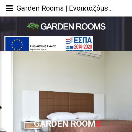
Garden Rooms | Ενοικιαζόμενα Δωμάτια Παραλία Κατερίνη
G
A
R
D
E
N
R
O
O
M
S